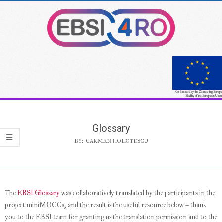
Skip
to
content
Co-financed by the Connecting Europe
Facility of the European Union
Secondary
Navigation
Glossary
Menu
BY:
CARMEN HOLOTESCU
The
EBSI Glossary
was collaboratively translated by the participants in the
project miniMOOCs, and the result is the useful resource below – thank
you to the EBSI team for granting us the translation permission and to the