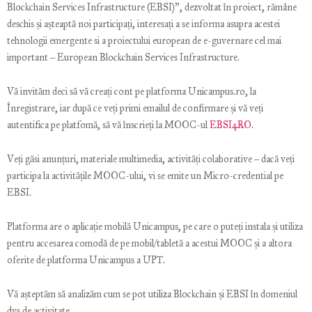
Blockchain Services Infrastructure (EBSI)”, dezvoltat în proiect, rămâne
deschis și așteaptă noi participați, interesați a se informa asupra acestei
tehnologii emergente si a proiectului european de e-guvernare cel mai
important – European Blockchain Services Infrastructure.
Vă invităm deci să vă creați cont pe platforma Unicampus.ro, la
Înregistrare, iar după ce veți primi emailul de confirmare și vă veți
autentifica pe platfomă, să vă înscrieți la MOOC-ul
EBSI4RO
.
Veți găsi anunțuri, materiale multimedia, activități colaborative – dacă veți
participa la activitățile MOOC-ului, vi se emite un Micro-credential pe
EBSI.
Platforma are o aplicație mobilă Unicampus, pe care o puteți instala și utiliza
pentru accesarea comodă de pe mobil/tabletă a acestui MOOC și a altora
oferite de platforma Unicampus a UPT.
Vă așteptăm să analizăm cum se pot utiliza Blockchain și EBSI în domeniul
dvs de activitate.