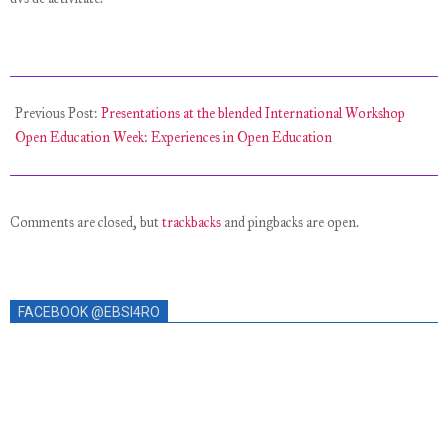
2023-
03-
Previous Post:
Presentations at the blended International Workshop
31
Open Education Week: Experiences in Open Education
Comments are closed, but
trackbacks
and pingbacks are open.
FACEBOOK @EBSI4RO