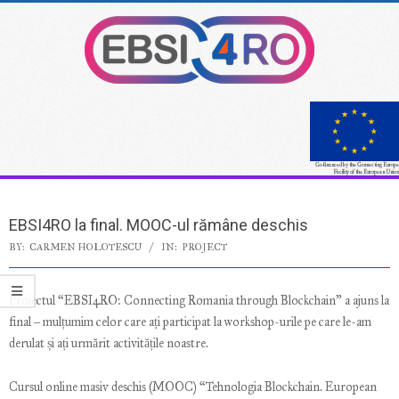
Skip
to
content
Co-financed by the Connecting Europe
Facility of the European Union
Secondary
Navigation
EBSI4RO la final. MOOC-ul rămâne deschis
Menu
BY:
CARMEN HOLOTESCU
IN:
PROJECT
Proiectul “EBSI4RO: Connecting Romania through Blockchain” a ajuns la
final – mulțumim celor care ați participat la workshop-urile pe care le-am
derulat și ați urmărit activitățile noastre.
Cursul online masiv deschis (MOOC) “Tehnologia Blockchain. European