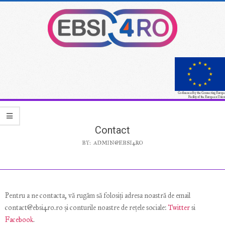
Skip
to
content
Co-financed by the Connecting Europe
Facility of the European Union
Secondary
Navigation
Contact
Menu
BY:
ADMIN@EBSI4RO
Pentru a ne contacta, vă rugăm să folosiți adresa noastră de email
contact@ebsi4ro.ro și conturile noastre de rețele sociale:
Twitter
si
Facebook
.