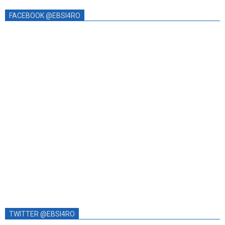
FACEBOOK @EBSI4RO
TWITTER @EBSI4RO