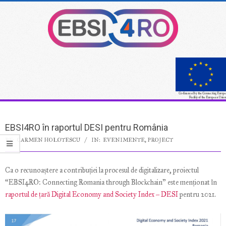
Skip
to
content
Co-financed by the Connecting Europe
Facility of the European Union
Secondary
Navigation
EBSI4RO în raportul DESI pentru România
Menu
BY:
CARMEN HOLOTESCU
IN:
EVENIMENTE
,
PROJECT
Ca o recunoaștere a contribuției la procesul de digitalizare, proiectul
“EBSI4RO: Connecting Romania through Blockchain” este menționat în
raportul de țară Digital Economy and Society Index – DESI
pentru 2021.